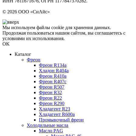
ИНН 7811671676, ОГРН 1177847370282.
Политика конфиденциальности
© 2026 ООО «СиАйс»
Мы используем файлы cookie для хранения данных.
Продолжая пользоваться нашим сайтом, вы соглашаетесь с
условиями их использования.
OK
Каталог
Фреон
Фреон R134a
Хладон R404a
Фреон R410a
Фреон R407с
Фреон R507
Фреон R32
Фреон R22
Фреон R290
Хладагент R23
Хладагент R600a
Промывочный фреон
Холодильные масла
Масло PAG