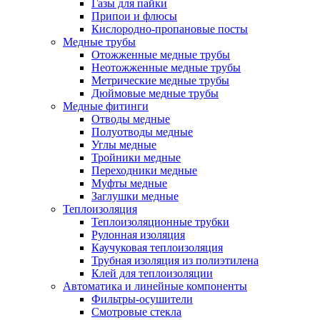
Газы для пайки
Припои и флюсы
Кислородно-пропановые посты
Медные трубы
Отожженные медные трубы
Неотожженные медные трубы
Метрические медные трубы
Дюймовые медные трубы
Медные фитинги
Отводы медные
Полуотводы медные
Углы медные
Тройники медные
Переходники медные
Муфты медные
Заглушки медные
Теплоизоляция
Теплоизоляционные трубки
Рулонная изоляция
Каучуковая теплоизоляция
Трубная изоляция из полиэтилена
Клей для теплоизоляции
Автоматика и линейные компоненты
Фильтры-осушители
Смотровые стекла