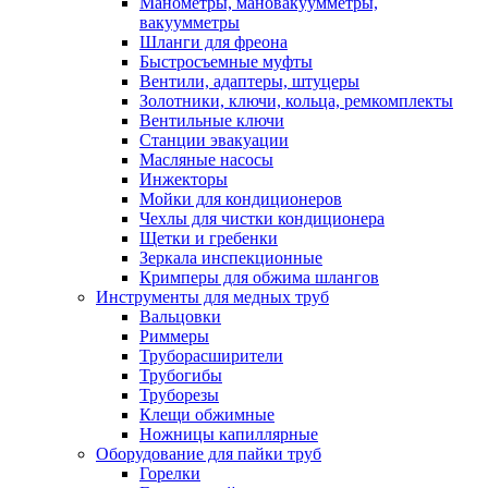
Манометры, мановакуумметры,
вакуумметры
Шланги для фреона
Быстросъемные муфты
Вентили, адаптеры, штуцеры
Золотники, ключи, кольца, ремкомплекты
Вентильные ключи
Станции эвакуации
Масляные насосы
Инжекторы
Мойки для кондиционеров
Чехлы для чистки кондиционера
Щетки и гребенки
Зеркала инспекционные
Кримперы для обжима шлангов
Инструменты для медных труб
Вальцовки
Риммеры
Труборасширители
Трубогибы
Труборезы
Клещи обжимные
Ножницы капиллярные
Оборудование для пайки труб
Горелки