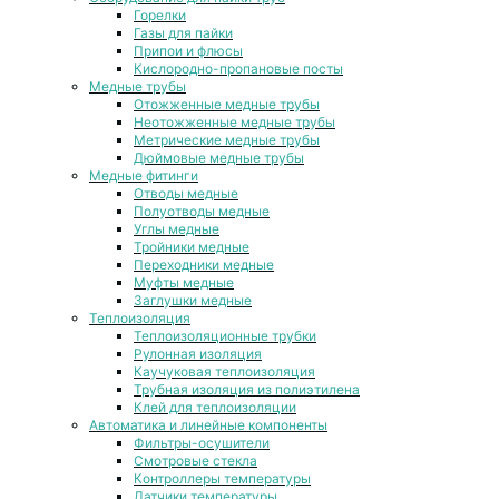
Горелки
Газы для пайки
Припои и флюсы
Кислородно-пропановые посты
Медные трубы
Отожженные медные трубы
Неотожженные медные трубы
Метрические медные трубы
Дюймовые медные трубы
Медные фитинги
Отводы медные
Полуотводы медные
Углы медные
Тройники медные
Переходники медные
Муфты медные
Заглушки медные
Теплоизоляция
Теплоизоляционные трубки
Рулонная изоляция
Каучуковая теплоизоляция
Трубная изоляция из полиэтилена
Клей для теплоизоляции
Автоматика и линейные компоненты
Фильтры-осушители
Смотровые стекла
Контроллеры температуры
Датчики температуры