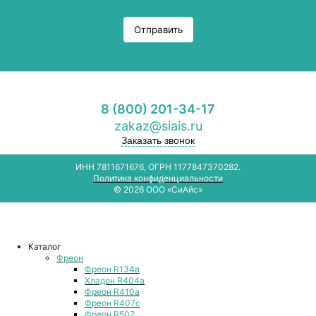
Отправить
8 (800) 201-34-17
zakaz@siais.ru
Заказать звонок
ИНН 7811671676, ОГРН 1177847370282.
Политика конфиденциальности
© 2026 ООО «СиАйс»
Каталог
Фреон
Фреон R134a
Хладон R404a
Фреон R410a
Фреон R407с
Фреон R507