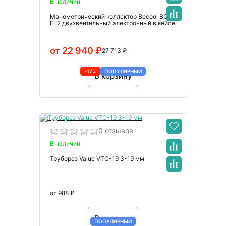
В наличии
Манометрический коллектор Becool BC-
EL2 двухвентильный электронный в кейсе
от 22 940 ₽
27 713 ₽
-17%
ПОПУЛЯРНЫЙ
В корзину
0 отзывов
В наличии
Труборез Value VTC-19 3-19 мм
от 988 ₽
В корзину
ПОПУЛЯРНЫЙ