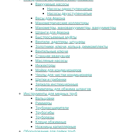
Вакуумные насосы
Насосы одноступенчатые
Насосы двухступенчатые
Весы для фреона
Манометрические коллекторы
Манометры, мановакуумметры, вакуумметры
Шланги для фреона
Быстросъемные муфты
Вентили, адаптеры, штуцеры
Золотники, ключи, кольца, ремкомплекты
Вентильные ключи
Станции эвакуации
Масляные насосы
Инжекторы
Мойки для кондиционеров
Чехлы для чистки кондиционера
Щетки и гребенки
Зеркала инспекционные
Кримперы для обжима шлангов
Инструменты для медных труб
Вальцовки
Риммеры
Труборасширители
Трубогибы
Труборезы
Клещи обжимные
Ножницы капиллярные
Оборудование для пайки труб