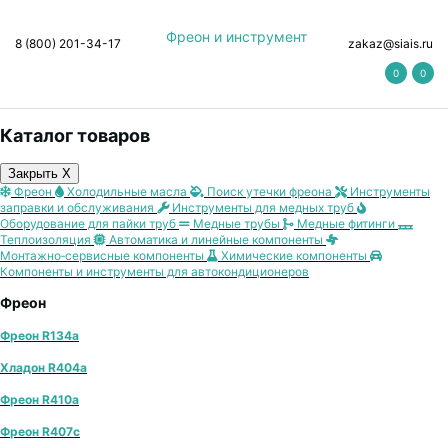
Фреон и инструмент
8 (800) 201-34-17
zakaz@siais.ru
0
0
Каталог товаров
Закрыть X
Фреон
Холодильные масла
Поиск утечки фреона
Инструменты
заправки и обслуживания
Инструменты для медных труб
Оборудование для пайки труб
Медные трубы
Медные фитинги
Теплоизоляция
Автоматика и линейные компоненты
Монтажно‑сервисные компоненты
Химические компоненты
Компоненты и инструменты для автокондиционеров
Фреон
Фреон R134a
Хладон R404a
Фреон R410a
Фреон R407с