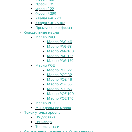
Фреон R32
Фреон R22
Фреон R290
Хладагент R23
Хладагент R600a
Промывочный фреон
Холодильные масла
Масло PAG
Масло PAG 46
Масло PAG 68
Масло PAG 100
Масло PAG 125
Масло PAG 150
Масло POE
Масло POE 22
Масло POE 32
Масло POE 46
Масло POE 55
Масло POE 68
Масло POE 100
Масло POE 170
Масло VPO
Минеральное масло
Поиск утечки фреона
UV добавка
UV набор
Течеискатели
Инструменты заправки и обслуживания