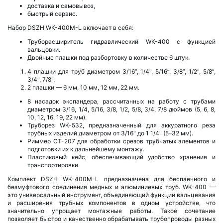
доставка и самовывоз,
быстрый сервис.
Набор DSZH WK-400M-L включает в себя:
Труборасширитель гидравлический WK-400 с функцией
вальцовки.
Двойные плашки под разбортовку в количестве 6 штук:
4 плашки для труб диаметром 3/16”, 1/4", 5/16”, 3/8”, 1/2", 5/8”,
3/4", 7/8".
2 плашки — 6 мм, 10 мм, 12 мм, 22 мм.
8 насадок экспандера, рассчитанных на работу с трубами
диаметром 3/16, 1/4, 5/16, 3/8, 1/2, 5/8, 3/4, 7/8 дюймов (5, 6, 8,
10, 12, 16, 19, 22 мм).
Труборез WK-532, предназначенный для аккуратного реза
трубных изделий диаметром от 3/16" до 1 1/4" (5–32 мм).
Риммер СТ-207 для обработки срезов трубчатых элементов и
подготовки их к дальнейшему монтажу.
Пластиковый кейс, обеспечивающий удобство хранения и
транспортировки.
Комплект DSZH WK-400M-L предназначена для беспаечного и
безмуфтового соединения медных и алюминиевых труб. WK-400 —
это универсальный инструмент, объединяющий функции вальцевания
и расширения трубных компонентов в одном устройстве, что
значительно упрощает монтажные работы. Такое сочетание
позволяет быстро и качественно обрабатывать трубопроводы разных