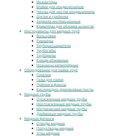
Инжекторы
Мойки для кондиционеров
Чехлы для чистки кондиционера
Щетки и гребенки
Зеркала инспекционные
Кримперы для обжима шлангов
Инструменты для медных труб
Вальцовки
Риммеры
Труборасширители
Трубогибы
Труборезы
Клещи обжимные
Ножницы капиллярные
Оборудование для пайки труб
Горелки
Газы для пайки
Припои и флюсы
Кислородно-пропановые посты
Медные трубы
Отожженные медные трубы
Неотожженные медные трубы
Метрические медные трубы
Дюймовые медные трубы
Медные фитинги
Отводы медные
Полуотводы медные
Углы медные