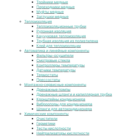
Тройники медные
Переходники медные
Муфты медные
Заглушки медные
Теплоизоляция
Теплоизоляционные трубки
Рулонная изоляция
Каучуковая теплоизоляция
Трубная изоляция из полиэтилена
Клей для теплоизоляции
Автоматика и линейные компоненты
Фильтры-осушители
Смотровые стекла
Контроллеры температуры
Датчики температуры
Термостаты
Прессостаты
Монтажно‑сервисные компоненты
Дренажные помпы
Дренажные шланги и капиллярная трубка
Кронштейны кондиционера
Виброопоры для кондиционера
Шланги для автокондиционера
Химические компоненты
Очистители
Герметики
Тесты кислотности
Нейтрализаторы кислотности