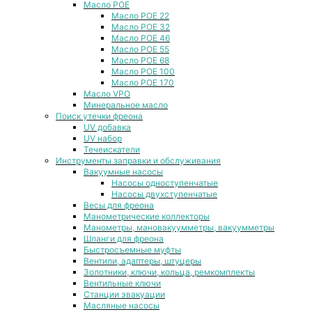
Масло POE
Масло POE 22
Масло POE 32
Масло POE 46
Масло POE 55
Масло POE 68
Масло POE 100
Масло POE 170
Масло VPO
Минеральное масло
Поиск утечки фреона
UV добавка
UV набор
Течеискатели
Инструменты заправки и обслуживания
Вакуумные насосы
Насосы одноступенчатые
Насосы двухступенчатые
Весы для фреона
Манометрические коллекторы
Манометры, мановакуумметры, вакуумметры
Шланги для фреона
Быстросъемные муфты
Вентили, адаптеры, штуцеры
Золотники, ключи, кольца, ремкомплекты
Вентильные ключи
Станции эвакуации
Масляные насосы