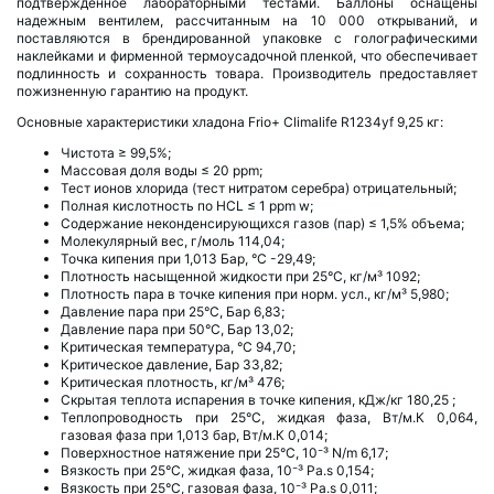
подтвержденное лабораторными тестами. Баллоны оснащены
надежным вентилем, рассчитанным на 10 000 открываний, и
поставляются в брендированной упаковке с голографическими
наклейками и фирменной термоусадочной пленкой, что обеспечивает
подлинность и сохранность товара. Производитель предоставляет
пожизненную гарантию на продукт.
Основные характеристики хладона Frio+ Climalife R1234yf 9,25 кг:
Чистота ≥ 99,5%;
Массовая доля воды ≤ 20 ppm;
Тест ионов хлорида (тест нитратом серебра) отрицательный;
Полная кислотность по HCL ≤ 1 ppm w;
Содержание неконденсирующихся газов (пар) ≤ 1,5% объема;
Молекулярный вес, г/моль 114,04;
Точка кипения при 1,013 Бар, °C -29,49;
Плотность насыщенной жидкости при 25°C, кг/м³ 1092;
Плотность пара в точке кипения при норм. усл., кг/м³ 5,980;
Давление пара при 25°C, Бар 6,83;
Давление пара при 50°C, Бар 13,02;
Критическая температура, °C 94,70;
Критическое давление, Бар 33,82;
Критическая плотность, кг/м³ 476;
Скрытая теплота испарения в точке кипения, кДж/кг 180,25 ;
Теплопроводность при 25°C, жидкая фаза, Вт/м.К 0,064,
газовая фаза при 1,013 бар, Вт/м.К 0,014;
Поверхностное натяжение при 25°C, 10⁻³ N/m 6,17;
Вязкость при 25°C, жидкая фаза, 10⁻³ Pa.s 0,154;
Вязкость при 25°C, газовая фаза, 10⁻³ Pa.s 0,011;