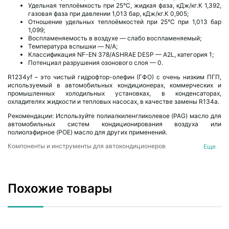
Удельная теплоёмкость при 25°C, жидкая фаза, кДж/кг.К 1,392,
газовая фаза при давлении 1,013 бар, кДж/кг.К 0,905;
Отношение удельных теплоёмкостей при 25°C при 1,013 бар
1,099;
Воспламеняемость в воздухе — слабо воспламеняемый;
Температура вспышки — N/A;
Классификация NF-EN 378/ASHRAE DESP — A2L, категория 1;
Потенциал разрушения озонового слоя — 0.
R1234yf – это чистый гидрофтор-олефин (ГФО) с очень низким ПГП,
используемый в автомобильных кондиционерах, коммерческих и
промышленных холодильных установках, в конденсаторах,
охладителях жидкости и тепловых насосах, в качестве замены R134a.
Рекомендации: Используйте полиалкиленгликолевое (PAG) масло для
автомобильных систем кондиционирования воздуха или
полиолэфирное (POE) масло для других применений.
Компоненты и инструменты для автокондиционеров
Еще
Фреон для автокондиционеров
Похожие товары