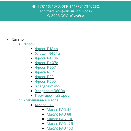
ИНН 7811671676, ОГРН 1177847370282.
Политика конфиденциальности
© 2026 ООО «СиАйс»
Каталог
Фреон
Фреон R134a
Хладон R404a
Фреон R410a
Фреон R407с
Фреон R507
Фреон R32
Фреон R22
Фреон R290
Хладагент R23
Хладагент R600a
Промывочный фреон
Холодильные масла
Масло PAG
Масло PAG 46
Масло PAG 68
Масло PAG 100
Масло PAG 125
Масло PAG 150