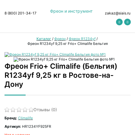
Фреон и инструмент
8 (800) 201-34-17
zakaz@siais.ru
0
0
Каталог
/
Фреон
/
Фреон R1234yf
/
Фреон R1234yf 9,25 кг Frio+ Climalife Бельгия
Фреон Frio+ Climalife (Бельгия)
R1234yf 9,25 кг в Ростове-на-
Дону
Отзывы (0)
Бренд:
Climalife
Артикул:
HR1234YF925FR
Нет в наличии