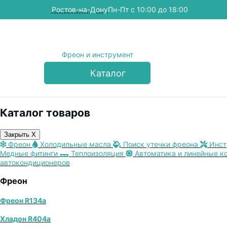
Ростов-на-Дону
Пн-Пт с 10:00 до 18:00
Фреон и инструмент
Каталог
Каталог товаров
Закрыть X
Фреон
Холодильные масла
Поиск утечки фреона
Инст
Медные фитинги
Теплоизоляция
Автоматика и линейные к
автокондиционеров
Фреон
Фреон R134a
Хладон R404a